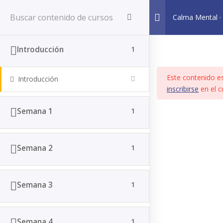
👤
BIENVENIDO
Acceder / Registrarse
Calma Mental · 
la ansiedad
Introducción
1
Este contenido es
Introducción
inscribirse
en el c
Inicio
Courses
Semana 1
1
Contacto
Semana 2
1
☏ Teléfono: +57 320 9964053
✉ Correo: comunicaciones@cirocoaching.com
Semana 3
1
Semana 4
1