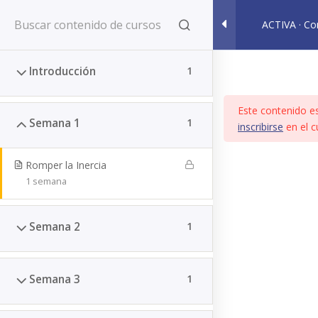
👤
BIENVENIDO
Acceder / Registrarse
ACTIVA · Con
Introducción
1
Este contenido es
Semana 1
1
inscribirse
en el c
Inicio
Courses
Romper la Inercia
1 semana
Contacto
Semana 2
1
☏ Teléfono: +57 320 9964053
✉ Correo: comunicaciones@cirocoaching.com
Semana 3
1