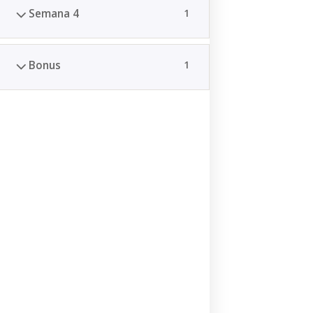
Semana 4
1
Bonus
1
Enviar
Servicios
Campus virtual
Soporte
Redes Sociales