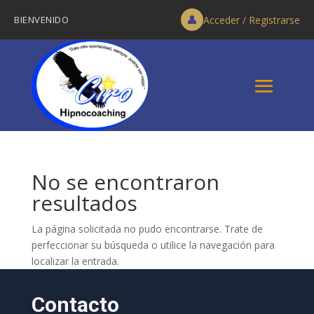
👤
BIENVENIDO
Acceder / Registrarse
No se encontraron
resultados
La página solicitada no pudo encontrarse. Trate de
perfeccionar su búsqueda o utilice la navegación para
localizar la entrada.
Contacto